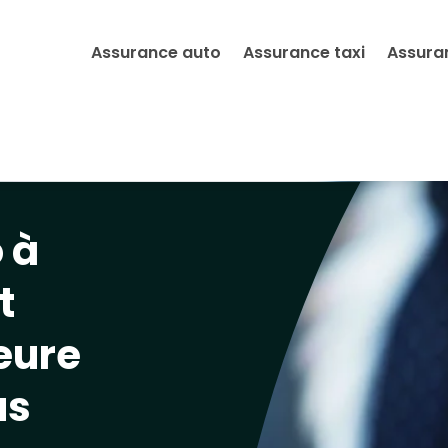
Assurance auto
Assurance taxi
Assura
 à
t
leure
us