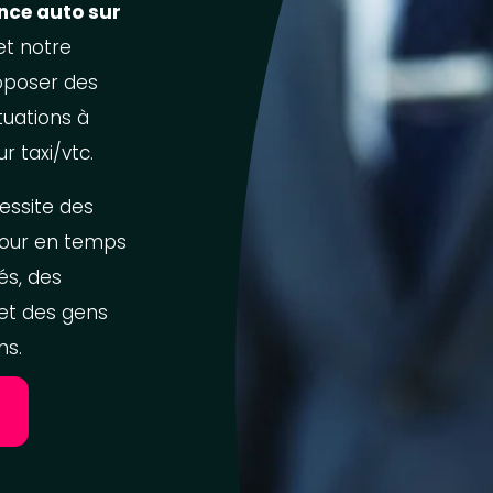
nce auto sur
t notre
oposer des
tuations à
r taxi/vtc.
essite des
jour en temps
és, des
 et des gens
ns.